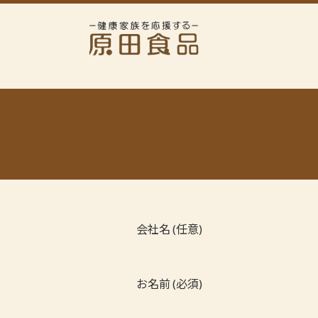
コ
ナ
ン
ビ
テ
ゲ
ン
ー
ツ
シ
へ
ョ
ス
ン
キ
に
ッ
移
プ
動
会社名 (任意)
お名前 (必須)